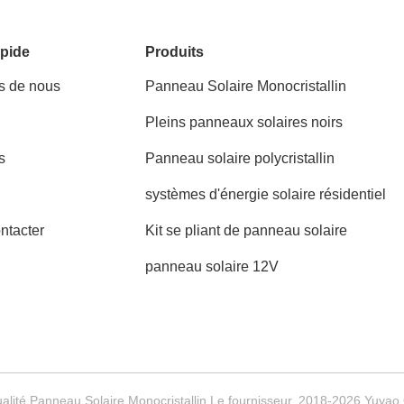
pide
Produits
s de nous
Panneau Solaire Monocristallin
Pleins panneaux solaires noirs
s
Panneau solaire polycristallin
systèmes d'énergie solaire résidentiel
ntacter
Kit se pliant de panneau solaire
panneau solaire 12V
lité Panneau Solaire Monocristallin Le fournisseur. 2018-2026 Yuyao Ol