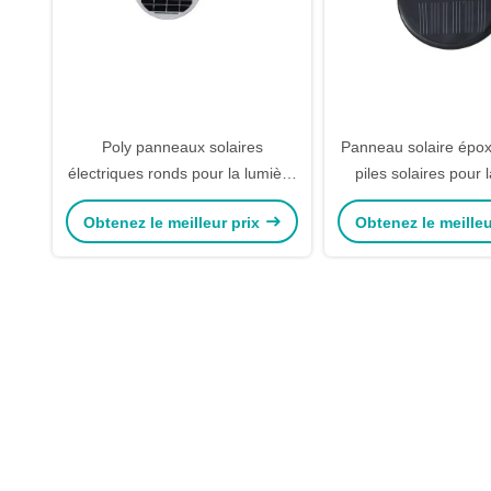
Poly panneaux solaires
Panneau solaire épox
électriques ronds pour la lumière
piles solaires pour 
de jardin de LED, lumières de
souterraine ronde de l
Obtenez le meilleur prix
Obtenez le meilleu
plancher