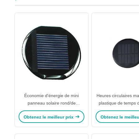
Économie d'énergie de mini
Heures circulaires ma
panneau solaire rond/de
plastique de temps d
panneau solaire résine époxyde
des panneaux sola
Obtenez le meilleur prix
Obtenez le meilleu
et qui respecte l'environnement
Polonais 8 -