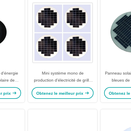
 d'énergie
Mini système mono de
Panneau solai
olaire de
production d'électricité de grille
bleues de 
anisent le
de panneaux solaires de feu de
système sol
r prix
Obtenez le meilleur prix
Obtenez le 
 de Q235
signalisation -
r