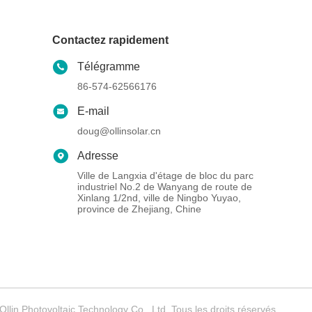
Contactez rapidement
Télégramme
86-574-62566176
E-mail
doug@ollinsolar.cn
Adresse
Ville de Langxia d'étage de bloc du parc
industriel No.2 de Wanyang de route de
Xinlang 1/2nd, ville de Ningbo Yuyao,
province de Zhejiang, Chine
lin Photovoltaic Technology Co., Ltd. Tous les droits réservés.