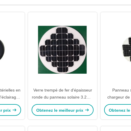
térielles en
Verre trempé de fer d'épaisseur
Panneau s
'éclairage
ronde du panneau solaire 3.2mm
chargeur de 
ires de
de système de pompe à eau bas
solaire hau
r prix
Obtenez le meilleur prix
Obtenez le 
 10
pi