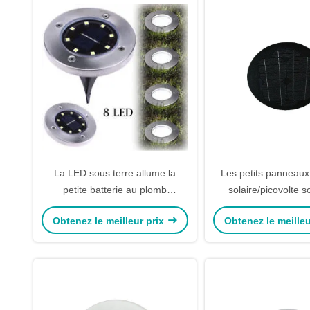
La LED sous terre allume la
Les petits panneaux
petite batterie au plomb
solaire/picovolte s
colloïdale ronde de pile solaire
modules chauds galv
Obtenez le meilleur prix
Obtenez le meilleu
matériel en acier
Polonais