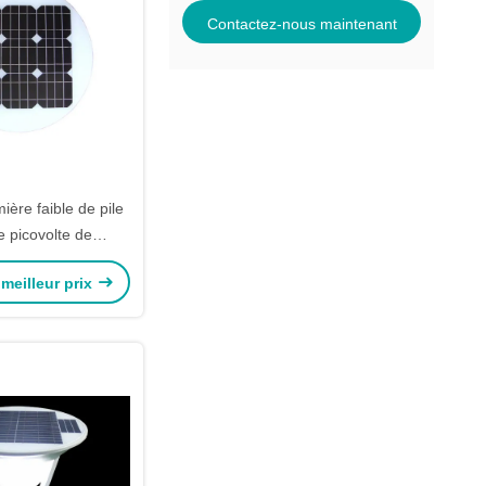
Contactez-nous maintenant
mière faible de pile
e picovolte de
evé poly excellent
meilleur prix
tonettoyant