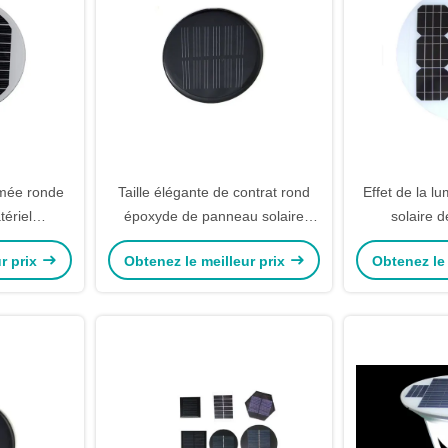
rmée ronde
Taille élégante de contrat rond
Effet de la lu
tériel
époxyde de panneau solaire
solaire d
icium sans
avec l'enveloppe attrayante
rendement él
r prix
Obtenez le meilleur prix
Obtenez le 
solide
et au