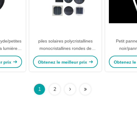
yde/petites
piles solaires polycristallines
Petit pann
la lumière
monocristallines rondes de
noir/pan
a taille LED
panneau solaire de 1w 2w
polycristal
r prix
Obtenez le meilleur prix
Obtenez le 
1
2