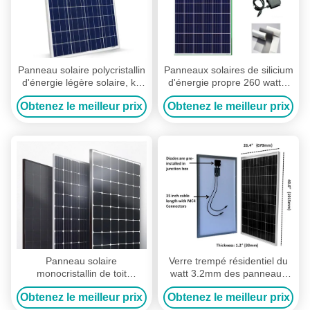
Panneau solaire polycristallin
Panneaux solaires de silicium
d'énergie légère solaire, kit
d'énergie propre 260 watts,
de panneau solaire de 12v
panneaux solaires noirs de
Obtenez le meilleur prix
Obtenez le meilleur prix
80w
système domestique
Panneau solaire
Verre trempé résidentiel du
monocristallin de toit
watt 3.2mm des panneaux
résidentiel 260 watts avec
solaires 100 de silicium de
Obtenez le meilleur prix
Obtenez le meilleur prix
anti- le revêtement réfléchi
Tpt Backsheet