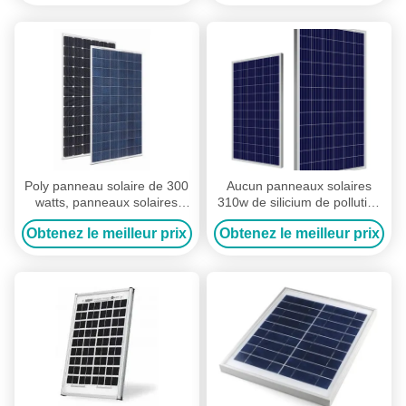
Poly panneau solaire de 300
Aucun panneaux solaires
watts, panneaux solaires
310w de silicium de pollution
résidentiels de cadre
imperméables pour le
Obtenez le meilleur prix
Obtenez le meilleur prix
d'alliage d'aluminium
système énergétique de grille