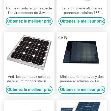
Panneau solaire qui respecte
Le jardin mené allume les
l'environnement de 3 watts
panneaux solaires 185
pour le réverbère
polycristallins x 185 x 17mm
Obtenez le meilleur prix
Obtenez le meilleur prix
solaire/lumière d'inondation
de silicium
solaire
Anti- les panneaux solaires
Mini batterie mono/poly des
de silicium monocristallin de
panneaux solaires 2w 6v de
PID, 30w imperméabilisent le
silicium facile portent pour
Obtenez le meilleur prix
Obtenez le meilleur prix
module mono de picovolte
l'éclairage de yard