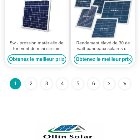
5w - pression matérielle de
Rendement élevé de 30 de
fort vent de mini silicium
watt panneaux solaires de
cristallin du panneau solaire
silicium pour le capteur de
Obtenez le meilleur prix
Obtenez le meilleur prix
100w résistante
mouvement solaire de
réverbère
1
2
3
4
5
6