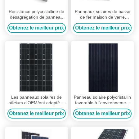
Résistance polycristalline de
Panneaux solaires de basse
désagrégation de panneau
de fer maison de verre
solaire de transmittance
trempé/panneaux solaires
Obtenez le meilleur prix
Obtenez le meilleur prix
élevée excellente
domestiques 4*9
Les panneaux solaires de
Panneau solaire polycristallin
silicium d'OEM/ont adapté le
favorable à l'environnement
panneau solaire aux besoins
pour la Chambre et la
Obtenez le meilleur prix
Obtenez le meilleur prix
du client cristallin multi
construction individuelle
vivantes