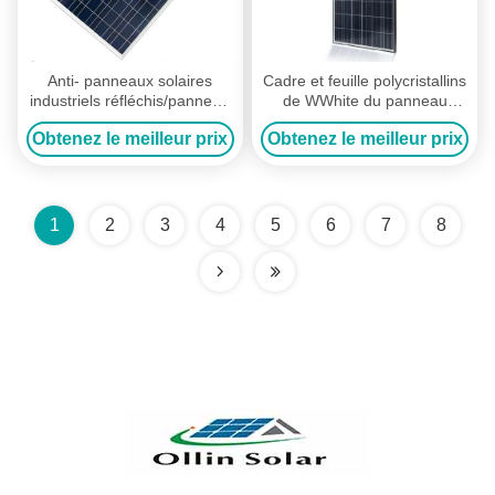
Anti- panneaux solaires
Cadre et feuille polycristallins
industriels réfléchis/panneau
de WWhite du panneau
solaire cristallin multi
solaire 255 de système
Obtenez le meilleur prix
Obtenez le meilleur prix
d'étang à poissons
1
2
3
4
5
6
7
8