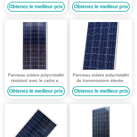
résine époxyde avec la petite
de panneau solaire de
Obtenez le meilleur prix
Obtenez le meilleur prix
pompe à eau solaire
puissance élevée
Panneau solaire polycristallin
Panneau solaire polycristallin
résistant avec le cadre en
de transmissions élevées
aluminium vigoureux
pour camper, voyage,
Obtenez le meilleur prix
Obtenez le meilleur prix
aventure