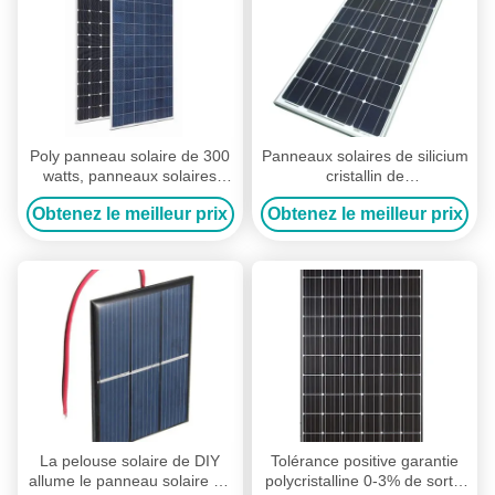
Poly panneau solaire de 300
Panneaux solaires de silicium
watts, panneaux solaires
cristallin de
résidentiels de cadre
monocristal/panneaux
Obtenez le meilleur prix
Obtenez le meilleur prix
d'alliage d'aluminium
solaires Chambre de Gunes
La pelouse solaire de DIY
Tolérance positive garantie
allume le panneau solaire de
polycristalline 0-3% de sortie