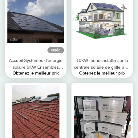
vidéo
Accueil Systèmes d'énergie
10KW monocristallin sur la
solaire 5KW Ensembles
centrale solaire de grille pour
Obtenez le meilleur prix
Obtenez le meilleur prix
complets On / Off Grid
l'énergie renouvelable