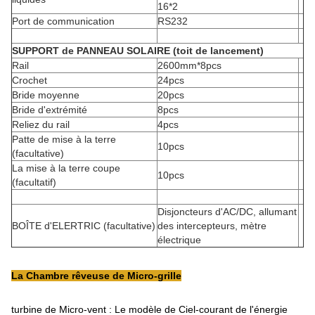
16*2
Port de communication
RS232
SUPPORT de PANNEAU SOLAIRE (toit de lancement)
Rail
2600mm*8pcs
Crochet
24pcs
Bride moyenne
20pcs
Bride d'extrémité
8pcs
Reliez du rail
4pcs
Patte de mise à la terre
10pcs
(facultative)
La mise à la terre coupe
10pcs
(facultatif)
Disjoncteurs d'AC/DC, allumant
BOÎTE d'ELERTRIC (facultative)
des intercepteurs, mètre
électrique
La Chambre rêveuse de Micro-grille
turbine de Micro-vent : Le modèle de Ciel-courant de l'énergie