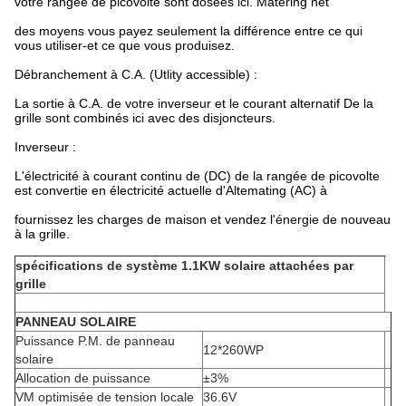
votre rangée de picovolte sont dosées ici. Matering net
des moyens vous payez seulement la différence entre ce qui
vous utiliser-et ce que vous produisez.
Débranchement à C.A. (Utlity accessible) :
La sortie à C.A. de votre inverseur et le courant alternatif De la
grille sont combinés ici avec des disjoncteurs.
Inverseur :
L'électricité à courant continu de (DC) de la rangée de picovolte
est convertie en électricité actuelle d'Altemating (AC) à
fournissez les charges de maison et vendez l'énergie de nouveau
à la grille.
spécifications de système 1.1KW solaire attachées par
grille
PANNEAU SOLAIRE
Puissance P.M. de panneau
12*260WP
solaire
Allocation de puissance
±3%
VM optimisée de tension locale
36.6V