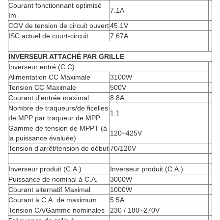
Courant fonctionnant optimisé
7.1A
Im
COV de tension de circuit ouvert
45.1V
ISC actuel de court-circuit
7.67A
INVERSEUR ATTACHÉ PAR GRILLE
Inverseur entré (C.C)
Alimentation CC Maximale
3100W
Tension CC Maximale
500V
Courant d'entrée maximal
8.8A
Nombre de traqueurs/de ficelles
1 1
de MPP par traqueur de MPP
Gamme de tension de MPPT (à
120~425V
la puissance évaluée)
Tension d'arrêt/tension de début
70/120V
Inverseur produit (C.A.)
Inverseur produit (C.A.)
Puissance de nominal à C.A.
3000W
Courant alternatif Maximal
1000W
Courant à C.A. de maximum
5.5A
Tension CA/Gamme nominales
230 /
180~270V