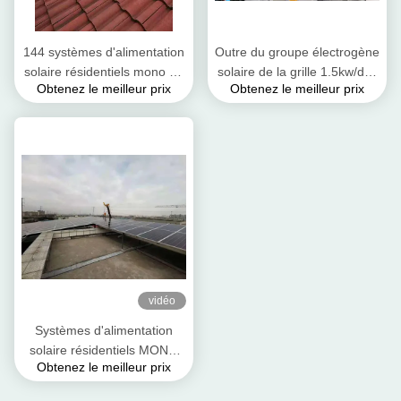
144 systèmes d'alimentation
Outre du groupe électrogène
solaire résidentiels mono de
solaire de la grille 1.5kw/des
Obtenez le meilleur prix
Obtenez le meilleur prix
lien de grille de cellules 5kw
panneaux solaires
résidentiels pour la pompe à
eau a employé le picovolte
solaire
vidéo
Systèmes d'alimentation
solaire résidentiels MONO
Obtenez le meilleur prix
144Cells 450W 540W