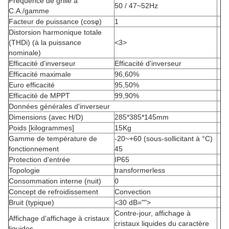
Fréquence de grille à
50 /
47~52Hz
C.A./gamme
Facteur de puissance (cosφ)
1
Distorsion harmonique totale
(THDi) (à la puissance
<3>
nominale)
Efficacité d'inverseur
Efficacité d'inverseur
Efficacité maximale
96,60%
Euro efficacité
95,50%
Efficacité de MPPT
99,90%
Données générales d'inverseur
Dimensions (avec H/D)
285*385*145mm
Poids [kilogrammes]
15Kg
Gamme de température de
-20~+60 (sous-sollicitant à °C)
fonctionnement
45
Protection d'entrée
IP65
Topologie
transformerless
Consommation interne (nuit)
0
Concept de refroidissement
Convection
Bruit (typique)
<30 dB="">
Contre-jour, affichage à
Affichage d'affichage à cristaux
cristaux liquides du caractère
liquides