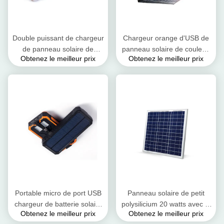
Double puissant de chargeur
Chargeur orange d'USB de
de panneau solaire de
panneau solaire de couleur,
Obtenez le meilleur prix
Obtenez le meilleur prix
camping - cadre anodisé par
chargeur de batterie solaire
couche d'alliage d'aluminium
imperméable portatif
Portable micro de port USB
Panneau solaire de petit
chargeur de batterie solaire
polysilicium 20 watts avec le
Obtenez le meilleur prix
Obtenez le meilleur prix
de 12 volts antipoussière et
cadre anodisé d'alliage