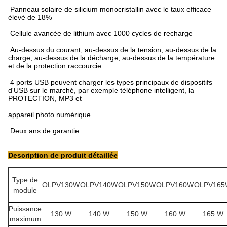
Panneau solaire de silicium monocristallin avec le taux efficace
élevé de 18%
Cellule avancée de lithium avec 1000 cycles de recharge
Au-dessus du courant, au-dessus de la tension, au-dessus de la
charge, au-dessus de la décharge, au-dessus de la température
et de la protection raccourcie
4 ports USB peuvent charger les types principaux de dispositifs
d'USB sur le marché, par exemple téléphone intelligent, la
PROTECTION, MP3 et
appareil photo numérique.
Deux ans de garantie
Description de produit détaillée
Type de
OLPV130W
OLPV140W
OLPV150W
OLPV160W
OLPV165
module
Puissance
130 W
140 W
150 W
160 W
165 W
maximum