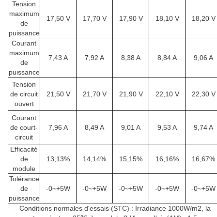
Tension
maximum
17,50 V
17,70 V
17,90 V
18,10 V
18,20 V
de
puissance
Courant
maximum
7,43 A
7,92 A
8,38 A
8,84 A
9,06 A
de
puissance
Tension
de circuit
21,50 V
21,70 V
21,90 V
22,10 V
22,30 V
ouvert
Courant
de court-
7,96 A
8,49 A
9,01 A
9,53 A
9,74 A
circuit
Efficacité
de
13,13%
14,14%
15,15%
16,16%
16,67%
module
Tolérance
de
-0~+5W
-0~+5W
-0~+5W
-0~+5W
-0~+5W
puissance
Conditions normales d'essais (STC) : Irradiance 1000W/m2, la