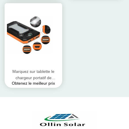
Crashproof
d'aluminium
Marquez sur tablette le
chargeur portatif de
Obtenez le meilleur prix
panneau solaire de
téléphones
portables/chargeur solaire
d'USB