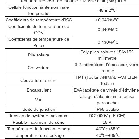
température 25℃ de module ? Masse d'air (AM) =1.5
Cellule fonctionnante nominale
45 ± 2℃
Temperatur
Coefficients de température d'ISC
+0,049%/℃
Coefficients de température de
-0,340%/℃
COV
Coefficients de température de
-0,430%/℃
Pmax
Poly piles solaires 156x156
Pile solaire
millimètre
3,2 millimètres d'épaisseur, verr
Couverture
trempé
TPT (Tedlar-ANIMAL FAMILIER-
Couverture arrière
Tedlar)
Encapsulant
EVA (acétate de vinyle d'éthylène
alliage d'aluminium anodisé
Vue
parcouche
Boîte de jonction
IP65 évalué
Tension de système maximum
DC1000V (LE CEI)
Fusible maximum de série
15 A
Température de fonctionnement
-40℃~+85℃
Température de stockage
-40℃~+85℃