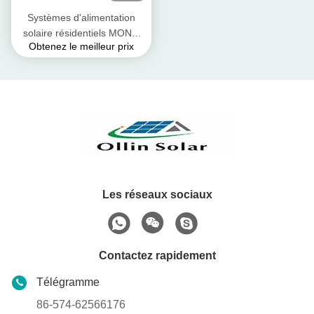
Systèmes d'alimentation
solaire résidentiels MONO
Obtenez le meilleur prix
144Cells 450W 540W
Les réseaux sociaux
Contactez rapidement
Télégramme
86-574-62566176