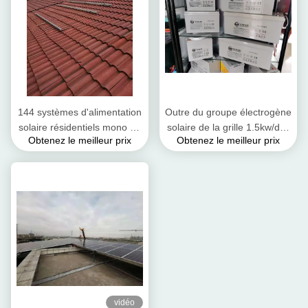
144 systèmes d'alimentation
Outre du groupe électrogène
solaire résidentiels mono de
solaire de la grille 1.5kw/des
Obtenez le meilleur prix
Obtenez le meilleur prix
lien de grille de cellules 5kw
panneaux solaires
résidentiels pour la pompe à
eau a employé le picovolte
solaire
vidéo