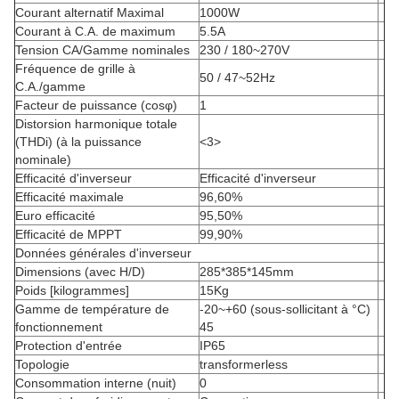
Courant alternatif Maximal
1000W
Courant à C.A. de maximum
5.5A
Tension CA/Gamme nominales
230 /
180~270V
Fréquence de grille à
50 /
47~52Hz
C.A./gamme
Facteur de puissance (cosφ)
1
Distorsion harmonique totale
(THDi) (à la puissance
<3>
nominale)
Efficacité d'inverseur
Efficacité d'inverseur
Efficacité maximale
96,60%
Euro efficacité
95,50%
Efficacité de MPPT
99,90%
Données générales d'inverseur
Dimensions (avec H/D)
285*385*145mm
Poids [kilogrammes]
15Kg
Gamme de température de
-20~+60 (sous-sollicitant à °C)
fonctionnement
45
Protection d'entrée
IP65
Topologie
transformerless
Consommation interne (nuit)
0