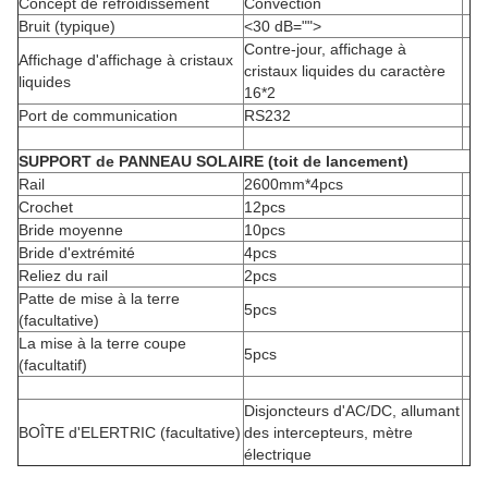
Concept de refroidissement
Convection
Bruit (typique)
<30 dB="">
Contre-jour, affichage à
Affichage d'affichage à cristaux
cristaux liquides du caractère
liquides
16*2
Port de communication
RS232
SUPPORT de PANNEAU SOLAIRE (toit de lancement)
Rail
2600mm*4pcs
Crochet
12pcs
Bride moyenne
10pcs
Bride d'extrémité
4pcs
Reliez du rail
2pcs
Patte de mise à la terre
5pcs
(facultative)
La mise à la terre coupe
5pcs
(facultatif)
Disjoncteurs d'AC/DC, allumant
BOÎTE d'ELERTRIC (facultative)
des intercepteurs, mètre
électrique