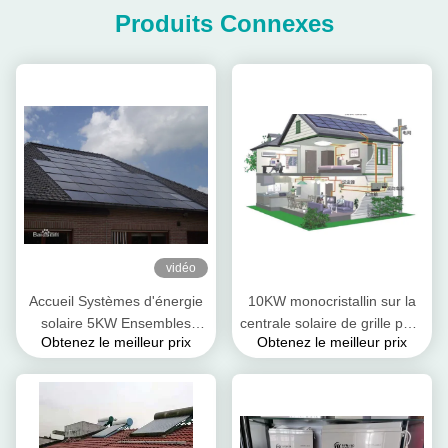
Produits Connexes
vidéo
Accueil Systèmes d'énergie
10KW monocristallin sur la
solaire 5KW Ensembles
centrale solaire de grille pour
Obtenez le meilleur prix
Obtenez le meilleur prix
complets On / Off Grid
l'énergie renouvelable