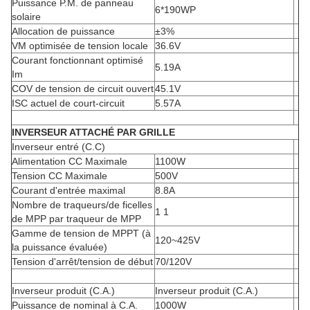
Puissance P.M. de panneau
6*190WP
solaire
Allocation de puissance
±3%
VM optimisée de tension locale
36.6V
Courant fonctionnant optimisé
5.19A
Im
COV de tension de circuit ouvert
45.1V
ISC actuel de court-circuit
5.57A
INVERSEUR ATTACHÉ PAR GRILLE
Inverseur entré (C.C)
Alimentation CC Maximale
1100W
Tension CC Maximale
500V
Courant d'entrée maximal
8.8A
Nombre de traqueurs/de ficelles
1 1
de MPP par traqueur de MPP
Gamme de tension de MPPT (à
120~425V
la puissance évaluée)
Tension d'arrêt/tension de début
70/120V
Inverseur produit (C.A.)
Inverseur produit (C.A.)
Puissance de nominal à C.A.
1000W