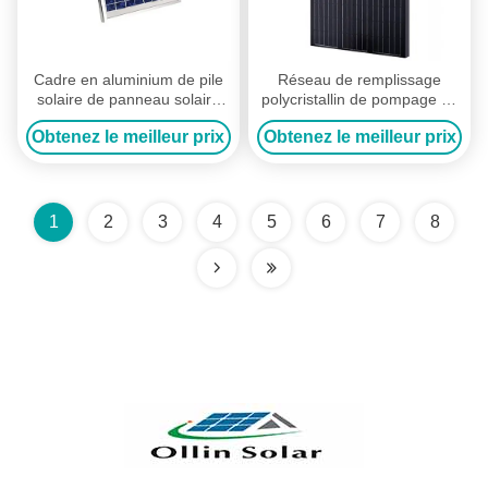
Cadre en aluminium de pile
Réseau de remplissage
solaire de panneau solaire
polycristallin de pompage de
de 10 watts facturant la
l'eau de batterie de pile
Obtenez le meilleur prix
Obtenez le meilleur prix
lumière solaire de camping
solaire de panneau solaire -
1
2
3
4
5
6
7
8