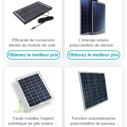
Efficacité de conversion
L'énergie solaire
élevée de module de cadre
polycristalline de silicium et
en métal de noir de pile
les panneaux solaires ont
Obtenez le meilleur prix
Obtenez le meilleur prix
solaire de panneau solaire
anodisé le cadre d'alliage
de 5 watts
d'aluminium
Facile installez l'aspect
Fonction autonettoyante
esthétique de pile solaire de
polycristalline de panneau