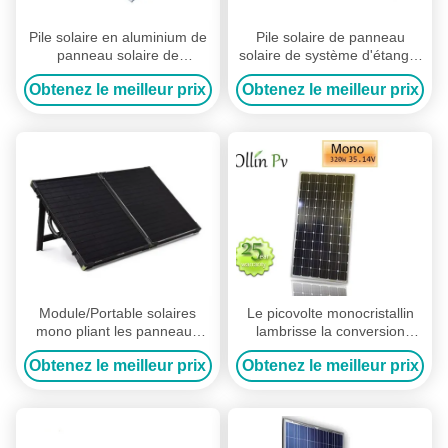
Pile solaire en aluminium de
Pile solaire de panneau
panneau solaire de
solaire de système d'étang à
cadre/poly panneau solaire
poissons/panneaux solaires
Obtenez le meilleur prix
Obtenez le meilleur prix
pour le dispositif de
monocristallins
cheminement solaire
Module/Portable solaires
Le picovolte monocristallin
mono pliant les panneaux
lambrisse la conversion
solaires pour camper 120
d'énergie de rendement
Obtenez le meilleur prix
Obtenez le meilleur prix
watts
élevé de panneaux solaires
d'énergie solaire