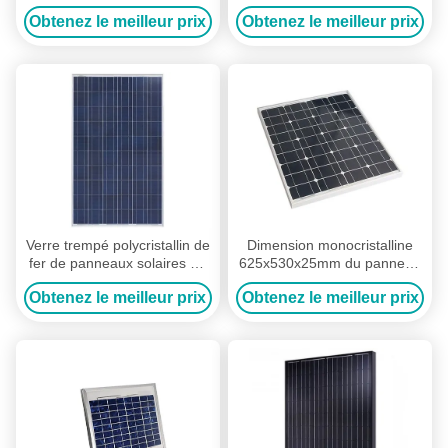
panneau solaire de 10 W et
solaire de picovolte de
Obtenez le meilleur prix
Obtenez le meilleur prix
la conception rocailleuse
moniteur solaire
Verre trempé polycristallin de
Dimension monocristalline
fer de panneaux solaires de
625x530x25mm du panneau
silicium de rangée des
solaire 45W de picovolte de
Obtenez le meilleur prix
Obtenez le meilleur prix
cellules 6*12 bas
lumière solaire de bateau