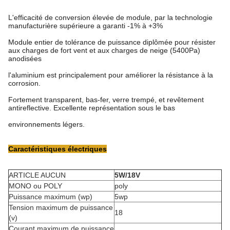
L'efficacité de conversion élevée de module, par la technologie
manufacturière supérieure a garanti -1% à +3%
Module entier de tolérance de puissance diplômée pour résister
aux charges de fort vent et aux charges de neige (5400Pa)
anodisées
l'aluminium est principalement pour améliorer la résistance à la
corrosion.
Fortement transparent, bas-fer, verre trempé, et revêtement
antireflective. Excellente représentation sous le bas
environnements légers.
Caractéristiques électriques
ARTICLE AUCUN
5W/18V
MONO ou POLY
poly
Puissance maximum (wp)
5wp
Tension maximum de puissance
18
(v)
Courant maximum de puissance