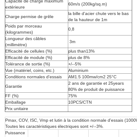
Capacité de charge maximum
60m/s (200kg/sq.m)
extérieure
la bille d'acier chute vers le bas
Charge permise de grêle
de la hauteur de 1m
Poids par morceau
0,8
(kilogrammes)
Longueur des câbles
3m
(millimètre)
Efficacité de cellules (%)
plus than13%
Efficacité de module (%)
plus de 8%
Tolérance de sortie (%)
+/--5%
Vue (matériel, coins, etc.)
Aluminium
Conditions normales d'essais
AM1.5 100mw/cm2 25°C
2 ans de garantie et 25years
Garantie
80% de produit de puissance
FF (%)
75%
Emballage
10PCS/CTN
Prix unitaire
Pmax, COV, ISC, Vmp et lutin à la condition normale d'essais (100
Toutes les caractéristiques électriques sont +/--3%.
Puissance