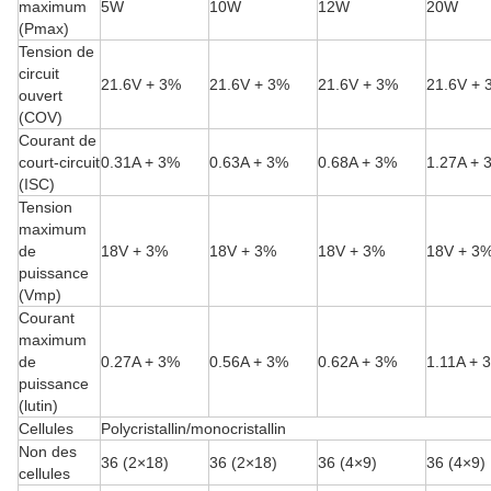
maximum
5W
10W
12W
20W
(Pmax)
Tension de
circuit
21.6V + 3%
21.6V + 3%
21.6V + 3%
21.6V + 
ouvert
(COV)
Courant de
court-circuit
0.31A + 3%
0.63A + 3%
0.68A + 3%
1.27A + 
(ISC)
Tension
maximum
de
18V + 3%
18V + 3%
18V + 3%
18V + 3
puissance
(Vmp)
Courant
maximum
de
0.27A + 3%
0.56A + 3%
0.62A + 3%
1.11A + 
puissance
(lutin)
Cellules
Polycristallin/monocristallin
Non des
36 (2×18)
36 (2×18)
36 (4×9)
36 (4×9)
cellules