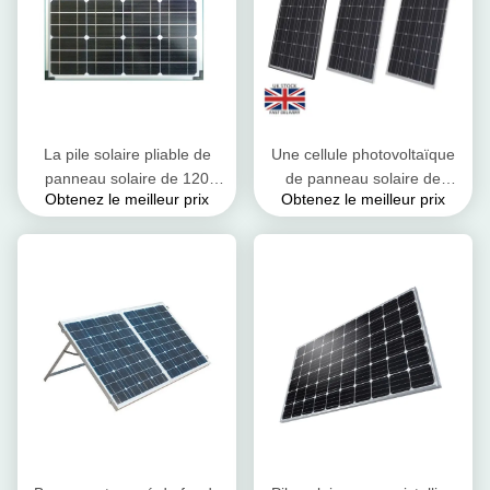
La pile solaire pliable de
Une cellule photovoltaïque
panneau solaire de 120
de panneau solaire de
Obtenez le meilleur prix
Obtenez le meilleur prix
watts avec facile capitonné
catégorie/la plupart des
résistant portent le sac
panneaux solaires efficaces
1480*680*40mm