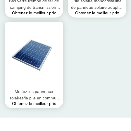
Bas verre trempé de fer de
Pile solaire monocristalline
camping de transmissions
de panneau solaire adaptée
Obtenez le meilleur prix
Obtenez le meilleur prix
élevées monocristallines de
pour le système de pompe à
panneaux solaires
eau de terres cultivables du
Pakistan
Mettez les panneaux
solaires/la pile en commun
Obtenez le meilleur prix
solaire panneau solaire pour
la batterie solaire de lumière
de jardin