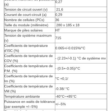
0,27
(a)
Tension de circuit ouvert (v)
21,6
Courant de court-circuit (a)
0,29
Nombre de cellules (PCs)
36
Taille du module (millimètre)
280 x 185 x 18
Marque de piles solaires
HT
Tension de système maximum
715
(v)
Coefficients de température
0.065+/-0.015%/°C
d'ISC (%)
Coefficients de température de
- (2.23+/-0.1) °C de système mv
COV (%)
Coefficients de température de
- (0.5+-0.05)/°C
P.M. (%)
Coefficients de température de
°C +0,1/
Im (%)
Coefficients de température de
-0.38/
°C
VM (%)
Température ambiante
-40°C~+85°C
Puissance en watts de tolérance
+/--5%
(par exemple +/--5%)