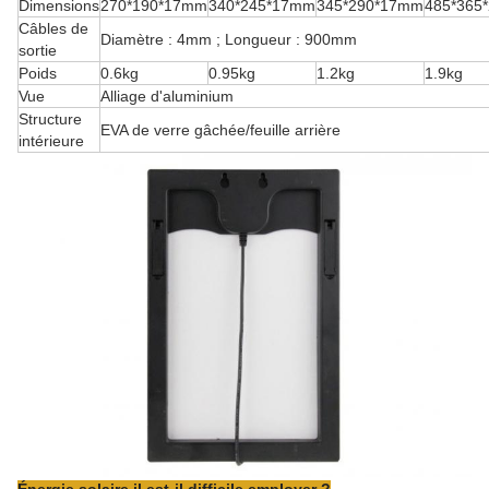
Dimensions
270*190*17mm
340*245*17mm
345*290*17mm
485*365
Câbles de
Diamètre : 4mm ; Longueur : 900mm
sortie
Poids
0.6kg
0.95kg
1.2kg
1.9kg
Vue
Alliage d'aluminium
Structure
EVA de verre gâchée/feuille arrière
intérieure
Énergie solaire il est-il difficile employer ?