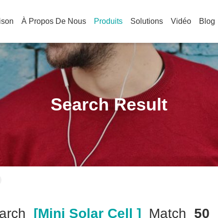
ison
À Propos De Nous
Produits
Solutions
Vidéo
Blog
Search Result
arch
[mini Solar Cell ]
Match
50
P