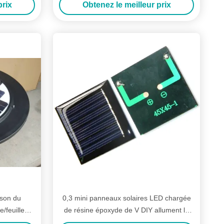
prix
Obtenez le meilleur prix
ison du
0,3 mini panneaux solaires LED chargée
/feuille
de résine époxyde de V DIY allument le
m de pile
pendant de Keychain