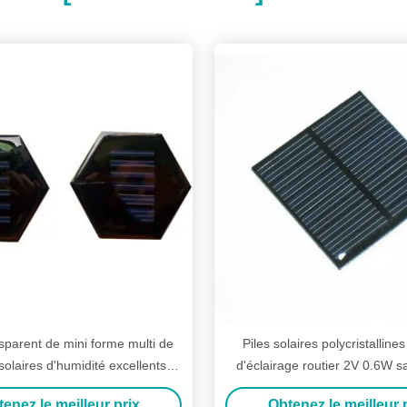
nsparent de mini forme multi de
Piles solaires polycristallines
olaires d'humidité excellents et
d'éclairage routier 2V 0.6W s
anti-vieillissement
enez le meilleur prix
Obtenez le meilleur 