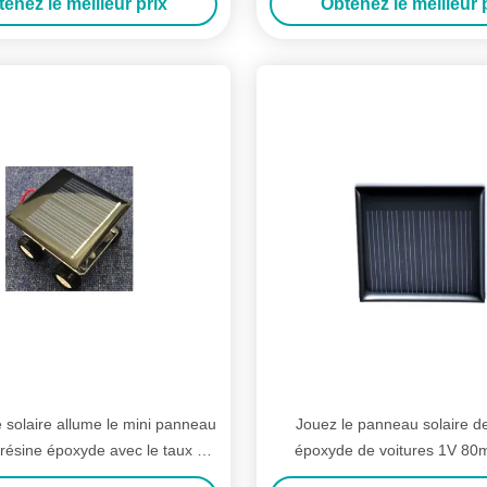
enez le meilleur prix
Obtenez le meilleur 
 solaire allume le mini panneau
Jouez le panneau solaire d
 résine époxyde avec le taux de
époxyde de voitures 1V 80
conversion élevé
l'efficacité de conversion 