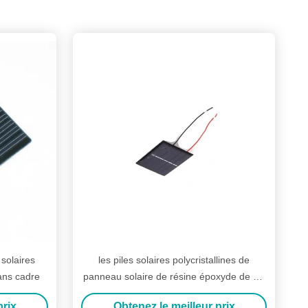
 solaires
les piles solaires polycristallines de
ans cadre
panneau solaire de résine époxyde de 1V
80mA chargent les jouets solaires
prix
Obtenez le meilleur prix