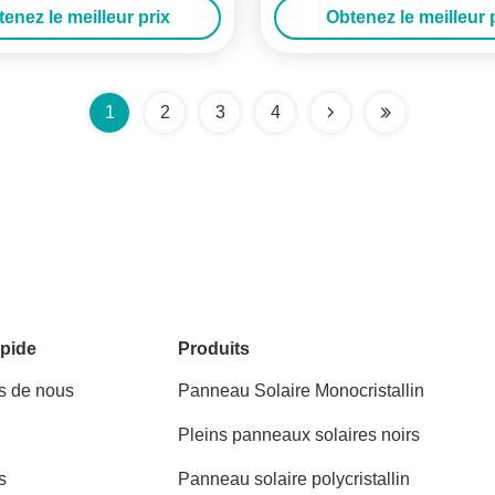
enez le meilleur prix
Obtenez le meilleur 
solaire
1
2
3
4
pide
Produits
s de nous
Panneau Solaire Monocristallin
Pleins panneaux solaires noirs
s
Panneau solaire polycristallin