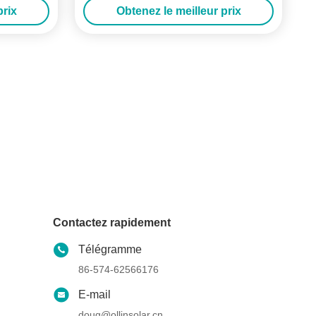
prix
Obtenez le meilleur prix
Contactez rapidement
Télégramme
86-574-62566176
E-mail
doug@ollinsolar.cn