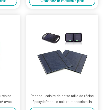
prix
Obtenez le meilleur prix
e résine
Panneau solaire de petite taille de résine
mA avec
époxyde/module solaire monocristallin
élevée
imperméable