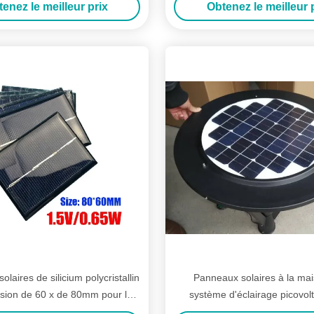
enez le meilleur prix
Obtenez le meilleur 
laires de silicium polycristallin
Panneaux solaires à la ma
sion de 60 x de 80mm pour la
système d'éclairage picovolte
mière portative de jardin
composée ronde de dos de fil