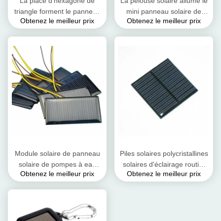
La place d'hexagone de
La pelouse solaire allume le
triangle forment le panneau
mini panneau solaire de
Obtenez le meilleur prix
Obtenez le meilleur prix
solaire 1w 3w 5w de résine
résine époxyde avec le taux
d'époxyde 5v
de conversion élevé
Module solaire de panneau
Piles solaires polycristallines
solaire de pompes à eau
solaires d'éclairage routier
Obtenez le meilleur prix
Obtenez le meilleur prix
mini/panneaux solaires
2V 0.6W sans cadre
polycristallins