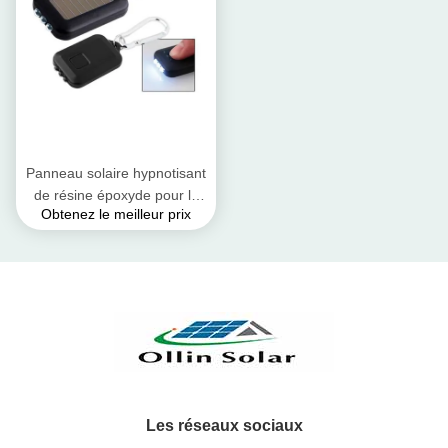
Panneau solaire hypnotisant
de résine époxyde pour la
Obtenez le meilleur prix
petite production d'électricité
solaire
Les réseaux sociaux