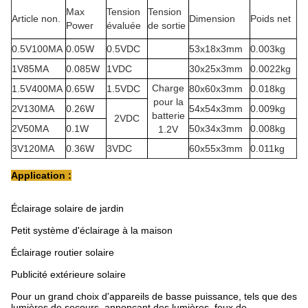
Max
Tension
Tension
Article non.
Dimension
Poids net
Power
évaluée
de sortie
0.5V100MA
0.05W
0.5VDC
53x18x3mm
0.003kg
1V85MA
0.085W
1VDC
30x25x3mm
0.0022kg
Charge
1.5V400MA
0.65W
1.5VDC
80x60x3mm
0.018kg
pour la
2V130MA
0.26W
54x54x3mm
0.009kg
batterie
2VDC
2V50MA
0.1W
50x34x3mm
0.008kg
1.2V
3V120MA
0.36W
3VDC
60x55x3mm
0.011kg
Application :
Éclairage solaire de jardin
Petit système d'éclairage à la maison
Éclairage routier solaire
Publicité extérieure solaire
Pour un grand choix d'appareils de basse puissance, tels que des
lumières de secours, annonçant des lumières, feux de