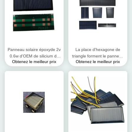
Panneau solaire époxyde 2v
La place d'hexagone de
0.6w d'OEM de silicium de
triangle forment le panneau
Obtenez le meilleur prix
Obtenez le meilleur prix
panneau de batterie
solaire 1w 3w 5w de résine
polycristalline de Diy
d'époxyde 5v