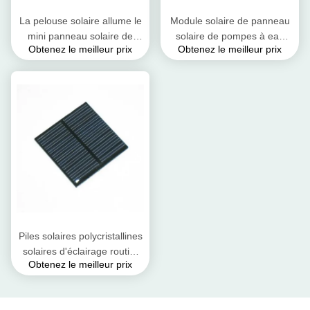
La pelouse solaire allume le
Module solaire de panneau
mini panneau solaire de
solaire de pompes à eau
Obtenez le meilleur prix
Obtenez le meilleur prix
résine époxyde avec le taux
mini/panneaux solaires
de conversion élevé
polycristallins
Piles solaires polycristallines
solaires d'éclairage routier
Obtenez le meilleur prix
2V 0.6W sans cadre