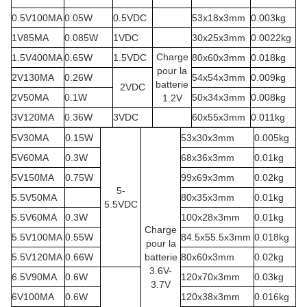
0.5V100MA
0.05W
0.5VDC
53x18x3mm
0.003kg
1V85MA
0.085W
1VDC
30x25x3mm
0.0022kg
Charge
1.5V400MA
0.65W
1.5VDC
80x60x3mm
0.018kg
pour la
2V130MA
0.26W
54x54x3mm
0.009kg
batterie
2VDC
2V50MA
0.1W
50x34x3mm
0.008kg
1.2V
3V120MA
0.36W
3VDC
60x55x3mm
0.011kg
5V30MA
0.15W
53x30x3mm
0.005kg
5V60MA
0.3W
68x36x3mm
0.01kg
5V150MA
0.75W
99x69x3mm
0.02kg
5-
5.5V50MA
80x35x3mm
0.01kg
5.5VDC
5.5V60MA
0.3W
100x28x3mm
0.01kg
Charge
5.5V100MA
0.55W
84.5x55.5x3mm
0.018kg
pour la
5.5V120MA
0.66W
batterie
80x60x3mm
0.02kg
3.6V-
6.5V90MA
0.6W
120x70x3mm
0.03kg
3.7V
6V100MA
0.6W
120x38x3mm
0.016kg