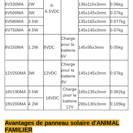
6V330MA
2W
136x110x3mm
0.06kg
6-
6.5VDC
6V500MA
3W
145x145x3mm
0.07kg
6V580MA
3.5W
135x165x3mm
0.077kg
6V750MA
4.5W
145x145x3mm
0.07kg
Charge
pour la
8V150MA
1.2W
8VDC
145x95x3mm
0.05kg
batterie
6V
Charge
pour la
12V250MA
3W
12VDC
145x145x3mm
0.07kg
batterie
8V
Charge
18V190MA
3.5W
165x135x3mm
0.082kg
pour la
18VDC
batterie
18V200MA
4.2W
200x130x3mm
0.109kg
12V
Avantages de panneau solaire d'ANIMAL
FAMILIER